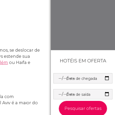
mos, se deslocar de
ys estende sua
HOTÉIS EM OFERTA
além
ou Haifa e
Data de chegada
Data de saída
ada com
 Aviv é a maior do
Pesquisar ofertas