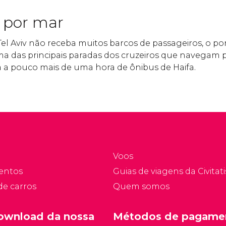
iv por mar
el Aviv não receba muitos barcos de passageiros, o po
uma das principais paradas dos cruzeiros que navegam
stá a pouco mais de uma hora de ônibus de Haifa.
Voos
entos
Guias de viagens da Civitati
de carros
Quem somos
ownload da nossa
Métodos de pagame