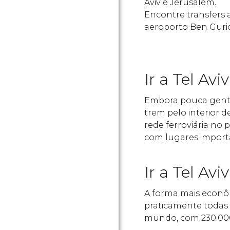
Aviv e Jerusalém.
Encontre transfers 
aeroporto Ben Guri
Ir a Tel Avi
Embora pouca gente 
trem pelo interior 
rede ferroviária no 
com lugares import
Ir a Tel Avi
A forma mais econôm
praticamente todas a
mundo, com 230.00