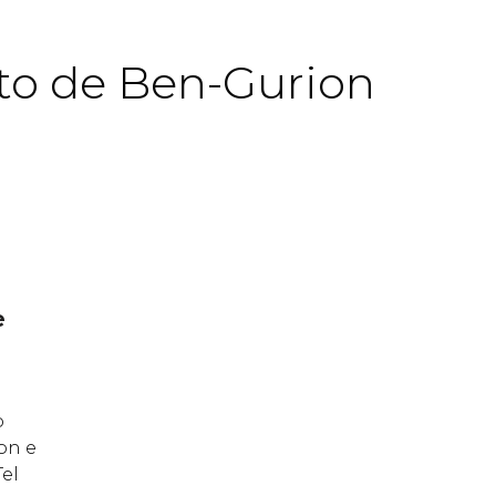
to de Ben-Gurion
e
o
on e
Tel