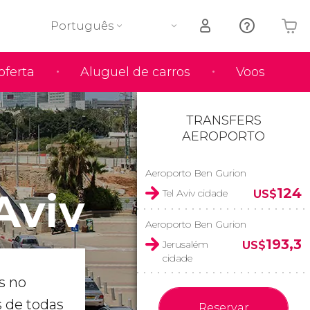
Português
oferta
Aluguel de carros
Voos
O seu carrinho está vazio
TRANSFERS
AEROPORTO
Aeroporto Ben Gurion
Aviv
124
Tel Aviv cidade
US$
Aeroporto Ben Gurion
193,3
Jerusalém
US$
cidade
s no
 de todas
Reservar