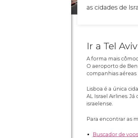
as cidades de Isra
Ir a Tel Avi
A forma mais cômoda
O aeroporto de Ben-
companhias aéreas 
Lisboa é a única cid
AL Israel Airlines. J
israelense.
Para encontrar as m
Buscador de voos