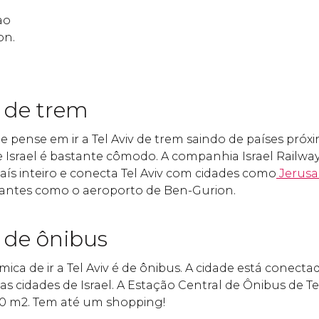
ao
on.
v de trem
pense em ir a Tel Aviv de trem saindo de países próxi
de Israel é bastante cômodo. A companhia Israel Railwa
país inteiro e conecta Tel Aviv com cidades como
Jerus
antes como o aeroporto de Ben-Gurion.
v de ônibus
ica de ir a Tel Aviv é de ônibus. A cidade está conect
s cidades de Israel. A Estação Central de Ônibus de Tel
0 m2. Tem até um shopping!