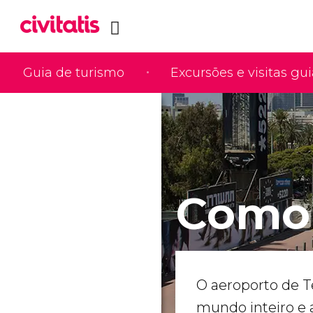
Guia de turismo
Excursões e visitas gu
Como 
O aeroporto de T
mundo inteiro e 