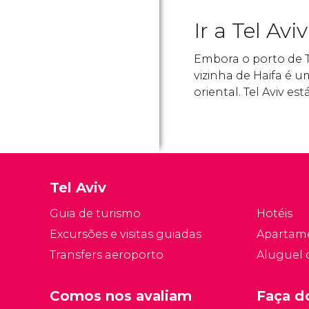
Ir a Tel Av
Embora o porto de T
vizinha de Haifa é 
oriental. Tel Aviv e
Tel Aviv
Guia de turismo
Hotéis
Excursões e visitas guiadas
Apartam
Transfers aeroporto
Aluguel 
Comos nos avaliam
Faça d