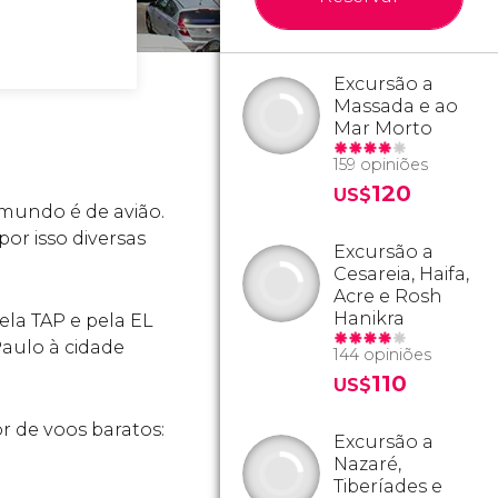
Excursão a
Massada e ao
Mar Morto
159 opiniões
120
US$
 mundo é de avião.
or isso diversas
Excursão a
Cesareia, Haifa,
Acre e Rosh
Hanikra
ela TAP e pela EL
 Paulo à cidade
144 opiniões
110
US$
r de voos baratos:
Excursão a
Nazaré,
Tiberíades e