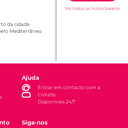
Ver todos os hotéis baratos
rto da cidade
 pelo Mediterrâneo
Ajuda
Entrar em contacto com a
Civitatis
s
Disponíveis 24/7
nto
Siga-nos