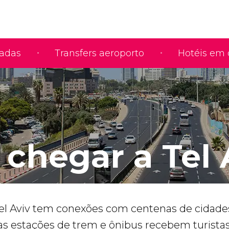
iadas
Transfers aeroporto
Hotéis em 
chegar a Tel 
el Aviv tem conexões com centenas de cidade
as estações de trem e ônibus
recebem turistas