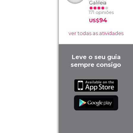
Galileia
171 opiniões
94
US$
ver todas as atividades
Leve o seu guia
sempre consigo