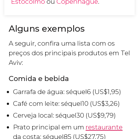
Estocolmo
ou
Copenhague
.
Alguns exemplos
A seguir, confira uma lista com os
preços dos principais produtos em Tel
Aviv:
Comida e bebida
Garrafa de água:
séquel
6 (
US$
1,95)
Café com leite:
séquel
10 (
US$
3,26)
Cerveja local:
séquel
30 (
US$
9,79)
Prato principal em um
restaurante
da costa:
séquel
85 (
US$
27,75)