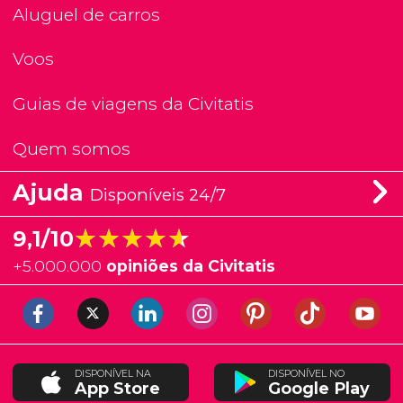
Aluguel de carros
Voos
Guias de viagens da Civitatis
Quem somos
Ajuda
Disponíveis 24/7
★★★★★
★★★★★
9,1/10
+
5.000.000
opiniões da Civitatis
DISPONÍVEL NA
DISPONÍVEL NO
App Store
Google Play