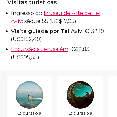
Visitas turísticas
Ingresso do
Museu de Arte de Tel
Aviv
:
séquel
55 (
US$
17,95)
Visita guiada por Tel Aviv
:
€
132,18
(
US$
152,48)
Excursão a Jerusalém
:
€
82,83
(
US$
95,55)
Excursão a
Excursão a