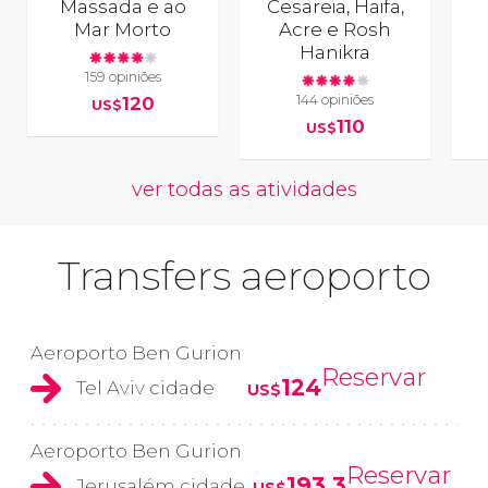
Massada e ao
Cesareia, Haifa,
Mar Morto
Acre e Rosh
Hanikra
159 opiniões
144 opiniões
120
US$
110
US$
ver todas as atividades
Transfers aeroporto
Aeroporto Ben Gurion
Reservar
124
Tel Aviv cidade
US$
Aeroporto Ben Gurion
Reservar
193,3
Jerusalém cidade
US$