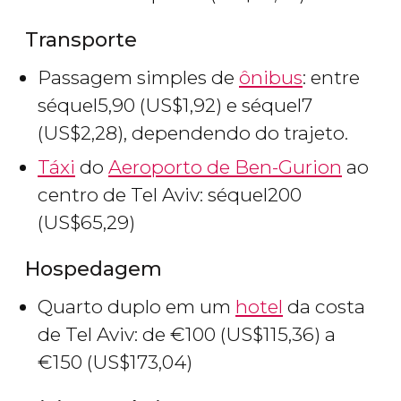
Transporte
Passagem simples de
ônibus
: entre
séquel
5,90 (
US$
1,92) e
séquel
7
(
US$
2,28), dependendo do trajeto.
Táxi
do
Aeroporto de Ben-Gurion
ao
centro de Tel Aviv:
séquel
200
(
US$
65,29)
Hospedagem
Quarto duplo em um
hotel
da costa
de Tel Aviv: de
€
100 (
US$
115,36) a
€
150 (
US$
173,04)