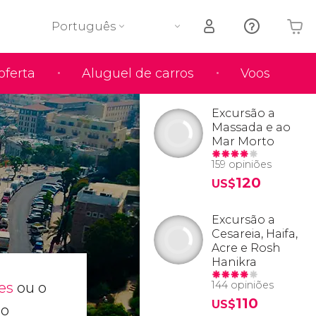
Português
oferta
Aluguel de carros
Voos
O seu carrinho está vazio
Excursão a
Massada e ao
Mar Morto
159 opiniões
120
US$
Excursão a
Cesareia, Haifa,
Acre e Rosh
Hanikra
144 opiniões
es
ou o
110
US$
lo