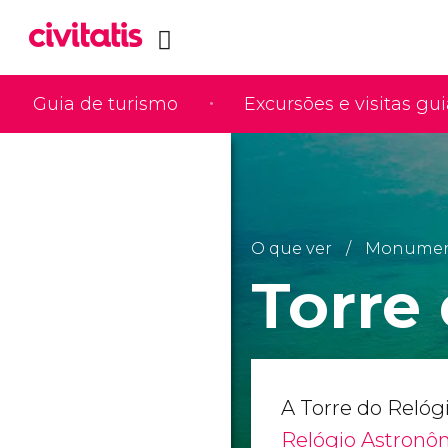
Guia de turismo
Excursões e visitas gu
O que ver
Monumento
Torre
A Torre do Relógi
Relógio Astronô