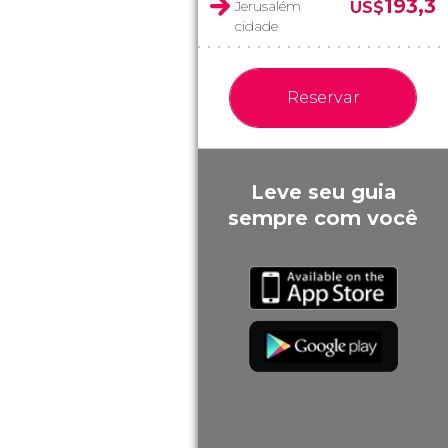
193,3
Jerusalém
US$
cidade
Reservar
Leve seu guia
sempre com você