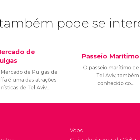
também pode se inter
ercado de
Passeio Marítimo
ulgas
O passeio marítimo de
 Mercado de Pulgas de
Tel Aviv, também
affa é uma das atrações
conhecido como
rísticas de Tel Aviv
Tayelet, se estende 14
is autênticas. Esse
quilômetros pela costa
ercado com mais um
mediterrânea, de Jaffa
culo de história se
até o norte da cidade.
stende por
m labirinto de ruelas
Voos
o centro de Jaffa onde
entos
Guias de viagens da Civitati