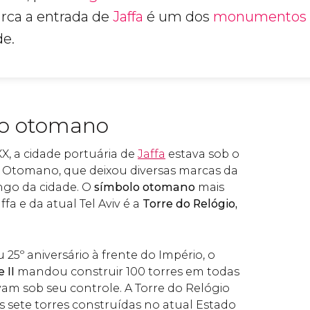
ca a entrada de
Jaffa
é um dos
monumentos
de.
o otomano
XX, a cidade portuária de
Jaffa
estava sob o
o Otomano, que deixou diversas marcas da
ongo da cidade. O
símbolo otomano
mais
fa e da atual Tel Aviv é a
Torre do Relógio,
25º aniversário à frente do Império, o
 II
mandou construir 100 torres em todas
vam sob seu controle. A Torre do Relógio
s sete torres construídas no atual Estado