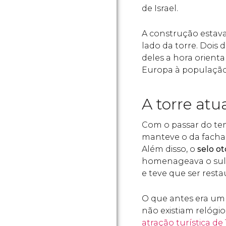
de Israel.
A construção estav
lado da torre. Dois 
deles a hora orienta
Europa à população 
A torre at
Com o passar do t
manteve o da facha
Além disso, o
selo 
homenageava o sult
e teve que ser resta
O que antes era um
não existiam relógi
atração turística de 