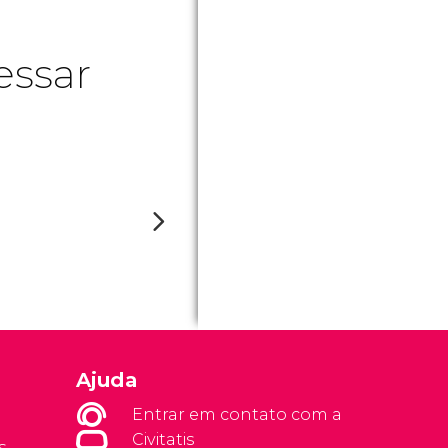
essar
Ajuda
Entrar em contato com a
Civitatis
s