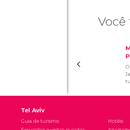
Você 
M
P
O
J
tu
ma
m
sé
Tel Aviv
e
u
Guia de turismo
Hotéis
d
Excursões e visitas guiadas
Apartam