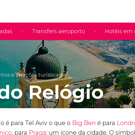
iadas
Transfers aeroporto
Hotéis em 
s e atrações turísticas
 do Relógio
o é para Tel Aviv o que o
Big Ben
é para
Londr
mico
, para
Praga
: um ícone da cidade. O símbo