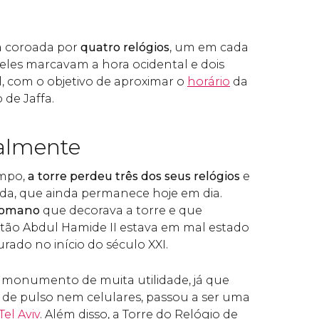
a coroada por
quatro relógios
, um em cada
deles marcavam a hora ocidental e dois
l, com o objetivo de aproximar o
horário
da
de Jaffa.
ualmente
empo,
a torre perdeu três dos seus relógios
e
da, que ainda permanece hoje em dia.
otomano
que decorava a torre e que
ão Abdul Hamide II estava em mal estado
urado no início do século XXI.
 monumento de muita utilidade, já que
o de pulso nem celulares, passou a ser uma
Tel Aviv
. Além disso, a Torre do Relógio de