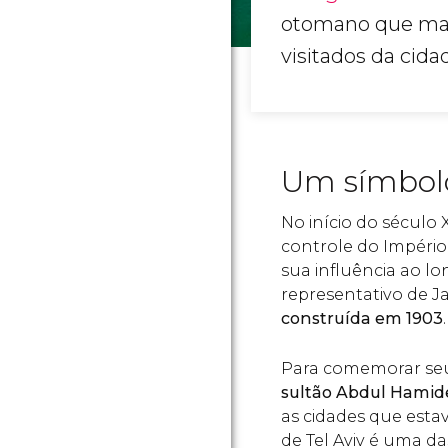
otomano que mar
visitados da cida
Um símbol
No início do século 
controle do Impéri
sua influência ao l
representativo de Jaf
construída em 1903
.
Para comemorar seu 
sultão Abdul Hamide
as cidades que esta
de Tel Aviv é uma da